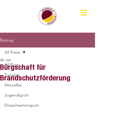
Beitrag
All Posts
28. Jan.
All Posts
Bürgschaft für
Turniere
Brandschutzförderung
Aktuelles
Jugendsport
Erwachsenensport