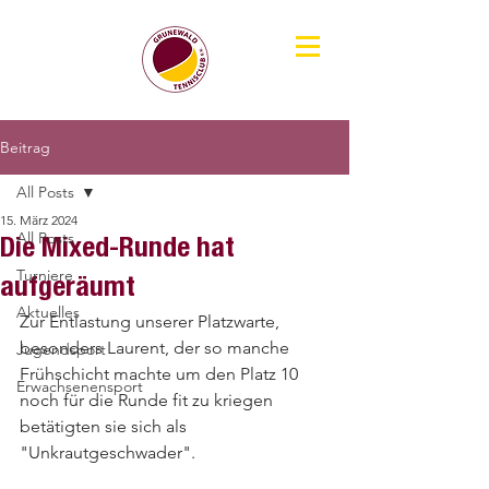
Beitrag
All Posts
15. März 2024
All Posts
Die Mixed-Runde hat
Turniere
aufgeräumt
Aktuelles
Zur Entlastung unserer Platzwarte, 
besonders Laurent, der so manche 
Jugendsport
Frühschicht machte um den Platz 10 
Erwachsenensport
noch für die Runde fit zu kriegen 
betätigten sie sich als 
"Unkrautgeschwader".