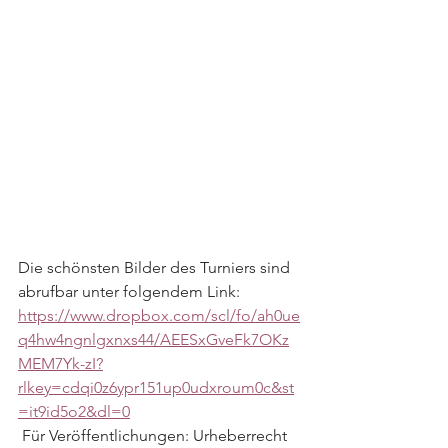
Die schönsten Bilder des Turniers sind 
abrufbar unter folgendem Link:
https://www.dropbox.com/scl/fo/ah0ue
q4hw4ngnlgxnxs44/AEESxGveFk7OKz
MEM7Yk-zI?
rlkey=cdqi0z6ypr151up0udxroum0c&st
=it9id5o2&dl=0
 Für Veröffentlichungen: Urheberrecht 