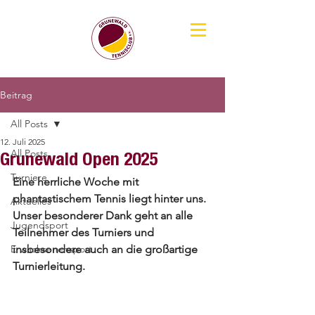
Beitrag
All Posts
12. Juli 2025
All Posts
Grunewald Open 2025
Turniere
Eine herrliche Woche mit 
phantastischem Tennis liegt hinter uns. 
Aktuelles
Unser besonderer Dank geht an alle 
Jugendsport
Teilnehmer des Turniers und 
Erwachsenensport
insbesondere auch an die großartige 
Turnierleitung.