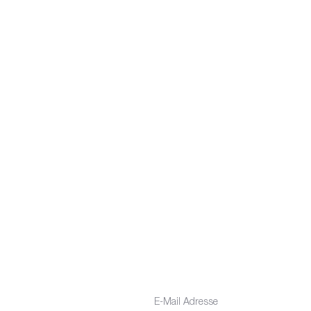
Impressum
Datenschutz
.V.
Downloads
ER
NEWSLETTER
erpassen Sie keine Neuigkeiten
V
Uhr
a
us unserem Verein!
 Uhr
00 Uhr
 (nur telefonisch)
lub.de
E-Mail-Adresse eingeben