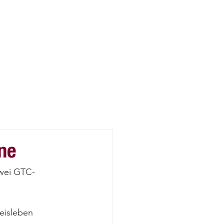
ne
zwei GTC-
eisleben 