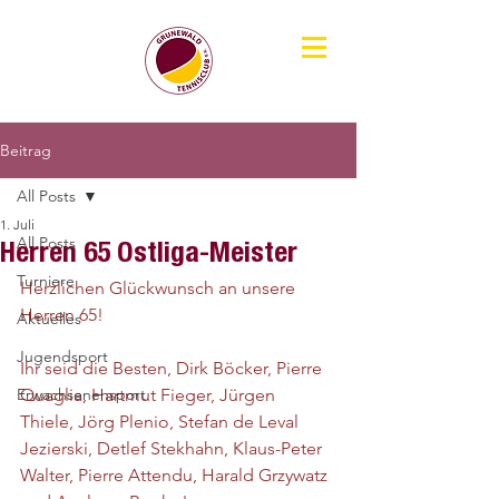
Beitrag
All Posts
1. Juli
All Posts
Herren 65 Ostliga-Meister
Turniere
Herzlichen Glückwunsch an unsere 
Herren 65!
Aktuelles
Jugendsport
Ihr seid die Besten, Dirk Böcker, Pierre 
Erwachsenensport
Quaglia, Hartmut Fieger, Jürgen 
Thiele, Jörg Plenio, Stefan de Leval 
Jezierski, Detlef Stekhahn, Klaus-Peter 
Walter, Pierre Attendu, Harald Grzywatz 