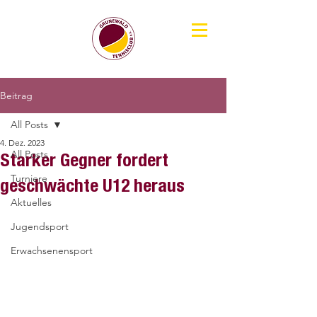
Beitrag
All Posts
4. Dez. 2023
All Posts
Starker Gegner fordert
Turniere
geschwächte U12 heraus
Aktuelles
Jugendsport
Erwachsenensport