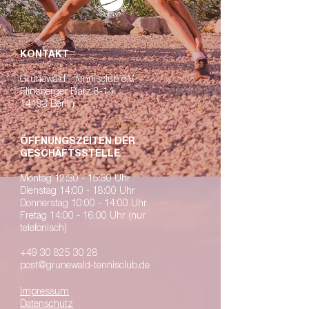
KONTAKT
Grunewald - Tennisclub e.V.
Flinsberger Platz 8-14
14193 Berlin
ÖFFNUNGSZEITEN DER
GESCHÄFTSSTELLE
Montag 12:30 - 15:30 Uhr
Dienstag 14:00 - 18:00 Uhr
Donnerstag 10:00 - 14:00 Uhr
Fretag 14:00 - 16:00 Uhr (nur
telefonisch)
+49 30 825 30 28
post@grunewald-tennisclub.de
Impressum
Datenschutz