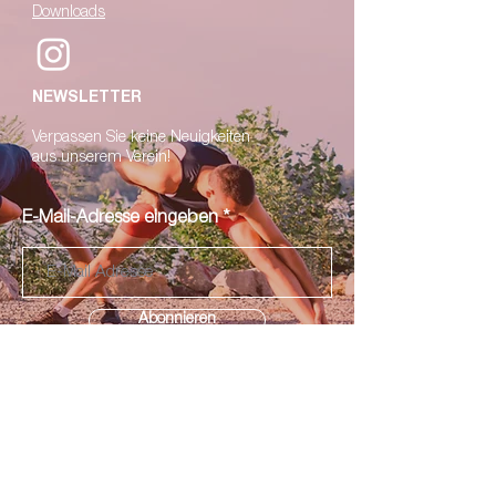
Downloads
NEWSLETTER
V
erpassen Sie keine Neuigkeiten
a
us unserem Verein!
E-Mail-Adresse eingeben
Abonnieren