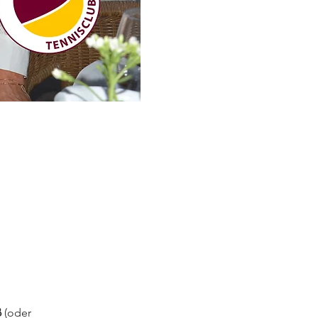
ß
 (oder 