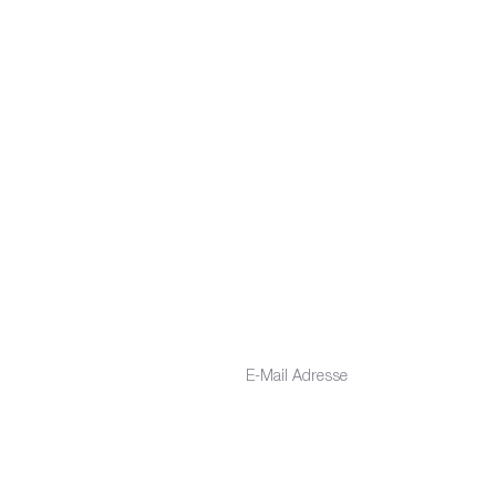
.V.
Downloads
ER
NEWSLETTER
erpassen Sie keine Neuigkeiten
V
Uhr
a
us unserem Verein!
 Uhr
00 Uhr
 (nur telefonisch)
lub.de
E-Mail-Adresse eingeben
Abonnieren