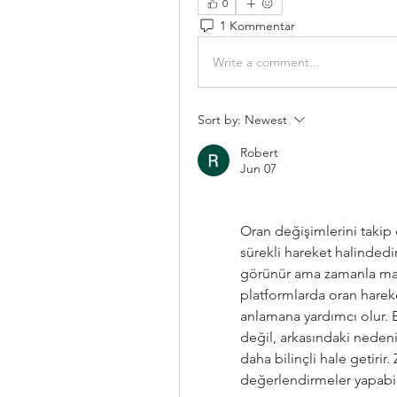
0
1 Kommentar
Write a comment...
Sort by:
Newest
Robert
Jun 07
Oran değişimlerini takip
sürekli hareket halindedi
görünür ama zamanla man
platformlarda oran hareke
anlamana yardımcı olur. 
değil, arkasındaki nedeni 
daha bilinçli hale getirir
değerlendirmeler yapabil