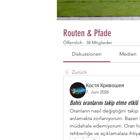
Routen & Pfade
Öffentlich
·
34 Mitglieder
Diskussionen
Medien
Zurück
Костя Кривошея
7. Juni 2026
Bahis oranlarını takip etme etkili 
Oranların nasıl değiştiğini tak
anlamakta zorlanıyorum. Bazen f
müdahale edemiyorum. Oran harek
rehberliğe ve açıklamalara ihtiya