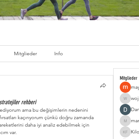
Mitglieder
Info
Mitglieder
may
woj
stratejiler rehberi
wojina5
Da
ip ediyorum ama bu değişimlerin nedenini 
ırsatları kaçırıyorum çünkü doğru zamanda 
mar
marcoux
etlerini daha iyi analiz edebilmek için 
Kil
cım var.
Kiloper 