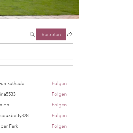
Beitreten
uri kathade
Folgen
ina5533
Folgen
533
mion
Folgen
couxbetty328
Folgen
betty328
oper Ferk
Folgen
Ferk