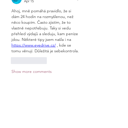
Apr 15
Ahoj, mně pomáhá pravidlo, že si 
dám 24 hodin na rozmyšlenou, než 
něco koupím. Často zjistím, že to 
vlastně nepotřebuju. Taky si vedu 
přehled výdajů a sleduju, kam peníze 
jdou. Některé tipy jsem našla i na 
https://www.eyedrive.cz/
 , kde se 
tomu věnují. Důležitá je sebekontrola.
Like
Reply
Show more comments
Info
Willkommen in der Gruppe! Hier
können sich Mitglieder austau
...
Weiterlesen
Mitglieder