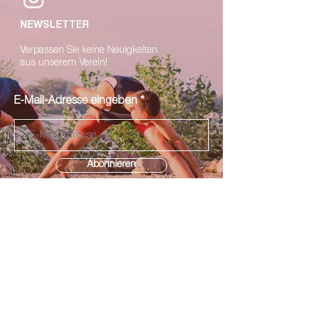
NEWSLETTER
V
erpassen Sie keine Neuigkeiten
a
us unserem Verein!
E-Mail-Adresse eingeben
Abonnieren