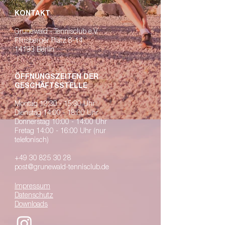
KONTAKT
Grunewald - Tennisclub e.V.
Flinsberger Platz 8-14
14193 Berlin
ÖFFNUNGSZEITEN DER
GESCHÄFTSSTELLE
Montag 12:30 - 15:30 Uhr
Dienstag 14:00 - 18:00 Uhr
Donnerstag 10:00 - 14:00 Uhr
Fretag 14:00 - 16:00 Uhr (nur
telefonisch)
+49 30 825 30 28
post@grunewald-tennisclub.de
Impressum
Datenschutz
Downloads