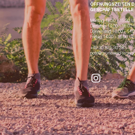
ÖFFNUNGSZEITEN D
GESCHÄFTSSTELLE
Montag 12:30 - 15:30 
Dienstag 14:00 - 18:00
Donnerstag 10:00 - 14:
Fretag 14:00 - 16:00 Uhr
+49 30 825 30 28
post@grunewald-tennisc