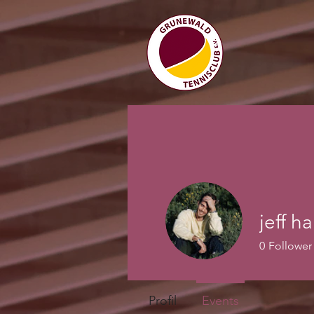
jeff h
0
Follower
Profil
Events