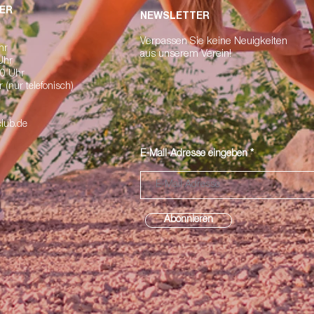
ER
NEWSLETTER
erpassen Sie keine Neuigkeiten
V
Uhr
a
us unserem Verein!
 Uhr
00 Uhr
 (nur telefonisch)
lub.de
E-Mail-Adresse eingeben
Abonnieren