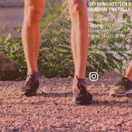
ÖFFNUNGSZEITEN D
GESCHÄFTSSTELLE
Montag 12:30 - 15:30 
Dienstag 14:00 - 18:00
Donnerstag 10:00 - 14:
Fretag 14:00 - 16:00 Uhr
+49 30 825 30 28
post@grunewald-tennisc