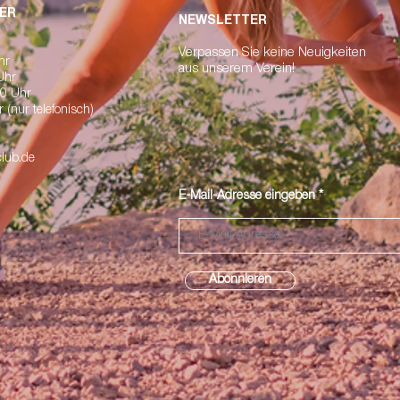
ER
NEWSLETTER
erpassen Sie keine Neuigkeiten
V
Uhr
a
us unserem Verein!
 Uhr
00 Uhr
 (nur telefonisch)
lub.de
E-Mail-Adresse eingeben
Abonnieren