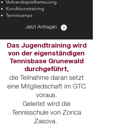
Verbandsspielbetreuung
Konditionstraining
Tenniscamps
Damen 30
MF: Ines Spangenberg
Jetzt Anfragen
spangenberg.ines@googlemail.com
Das Jugendtraining wird
von der eigenständigen
Tennisbase Grunewald
durchgeführt,
die Teilnahme daran setzt
eine Mitgliedschaft im GTC
voraus.
Geleitet wird die
Tennisschule von Zorica
Zasova.