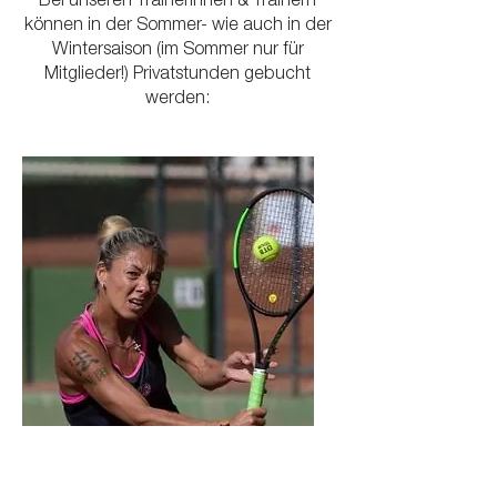
Bei unseren Trainerinnen & Trainern
marieluise.sieg@web.de
Junioren U12
können in der Sommer- wie auch in der
MF: Veljko Djumic
Wintersaison (im Sommer nur für
jugend@grunewald-tennisclub.de
Mitglieder!) Privatstunden gebucht
werden:
DAMEN 55 II
MF: Bonasewicz, Susanna
susanna@bonasewicz.de