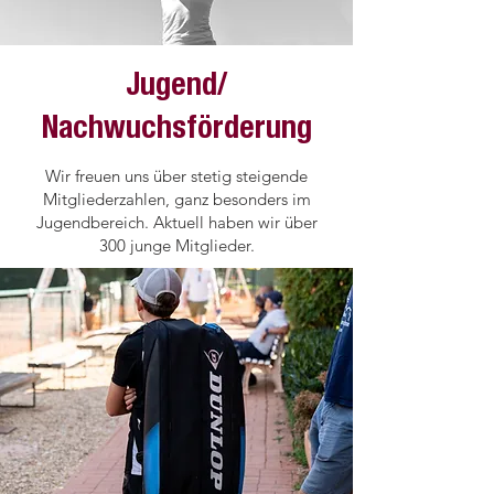
Jugend/
DAMEN II
Nachwuchsförderung
MF: Jalovcic Suzana
j.suzana@web.de
Wir freuen uns über stetig steigende
Mitgliederzahlen, ganz besonders im
Jugendbereich. Aktuell haben wir über
300 junge Mitglieder.