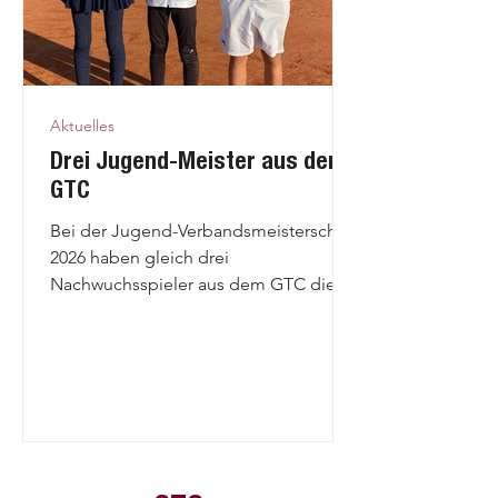
HERREN 50
MF: Andrew Searle
andrewmsearle@yahoo.co.uk
Aktuelles
Drei Jugend-Meister aus dem
GTC
Bei der Jugend-Verbandsmeisterschaft
2026 haben gleich drei
Nachwuchsspieler aus dem GTC die
Meister-Titel errungen. Arina Pavlova
ist die Siegerin in der Altersklasse U14,
Paul Fieger ist der Meister bei den
Jungs U14. Und Milana Pavlova ist
unsere jüngste Meisterin bei den
Mädels U11. Herzlichen Glückwunsch
Euch Dreien, Ihr seid wirklich großartig.
DAMEN 50
Wir freuen uns riesig für Euch und sind