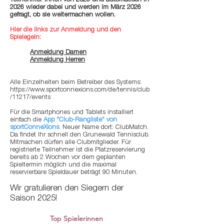
Teilnehmer*innen von 2025 sind automatisch in
2026 wieder dabei und werden im März 2026
gefragt, ob sie weitermachen wollen.
Hier die links zur Anmeldung und den
Spielegeln:
Anmeldung Damen
Anmeldung Herren
Alle Einzelheiten beim Betreiber des Systems:
https://www.sportconnexions.com/de/tennis/club
/11217/events
Für die Smartphones und Tablets installiert
einfach die
App "Club-Rangliste" von
sportConneXions
. Neuer Name dort: ClubMatch.
Da findet Ihr schnell den Grunewald Tennisclub.
Mitmachen dürfen alle Clubmitglieder. Für
registrierte Teilnehmer ist die Platzreservierung
bereits ab 2 Wochen vor dem geplanten
Spieltermin möglich und die maximal
reservierbare Spieldauer beträgt 90 Minuten.
Wir gratulieren den Siegern der
Saison 2025!
Top Spielerinnen