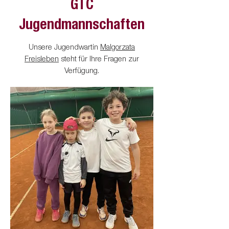
GTC
MF: Nicole Kranz
sehr, sehr stolz. Weiterhin viel Erfolg!
nicoleinberlin@googlemail.com
Jugendmannschaften
Unsere Jugendwartin
Malgorzata
Freisleben
steht für Ihre Fragen zur
Verfügung.
DAMEN 50 II