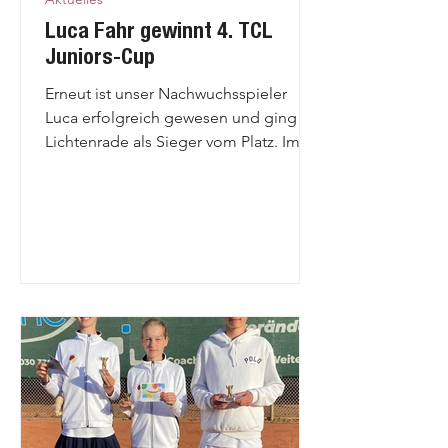
HERREN 40
Luca Fahr gewinnt 4. TCL
MF: Matthias Oelmann
Juniors-Cup
matthiasoelmann@gmx.de
Erneut ist unser Nachwuchsspieler
Luca erfolgreich gewesen und ging in
Lichtenrade als Sieger vom Platz. Im
Finale setzte er sich gegen seinen
Gegner Karl Feig durch, gegen den er
zuvor bei den Berliner Meisterschaften
noch verloren hatte. Dieses Mal behielt
er 4:6, 6:3, 10:6 die Oberhand.
Herzlichen Glückwunsch lieber Luca!
Wir sind super-stolz auf Dich!